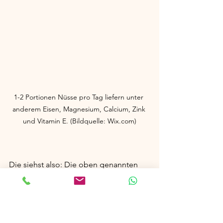
1-2 Portionen Nüsse pro Tag liefern unter 
anderem Eisen, Magnesium, Calcium, Zink 
und Vitamin E. (Bildquelle: Wix.com)
Die siehst also: Die oben genannten 
Alternativen für die sogenannten 
„Superfoods“ enthalten die 
hervorgehobenen Inhaltsstoffe in 
vergleichbaren - manchmal sogar in 